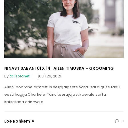
NINAST SABANI 01 X 14 : AILEN TIMUSKA – GROOMING
By
tailsplanet
juuli 26, 2021
Aileni pöörane armastus neljajalgsete vastu sai alguse tänu
eesti hagija Charliele. Tänu teerajajast koerale sai ta
katsetada erinevaid
Loe Rohkem
0