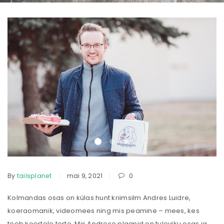
By
tailsplanet
mai 9, 2021
0
Kolmandas osas on külas hunt kriimsilm Andres Luidre,
koeraomanik, videomees ning mis peamine – mees, kes
teeb koertele torte. Mis Andrese plaanid on tuleviku osas ja