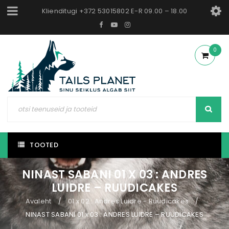
Klienditugi +372 53015802 E-R 09.00 – 18.00
0
TOOTED
NINAST SABANI 01 X 03 : ANDRES
LUIDRE – RUUDICAKES
Avaleht
01 x 02 : Andres Luidre - Ruudicakes
/
/
NINAST SABANI 01 x 03 : ANDRES LUIDRE – RUUDICAKES