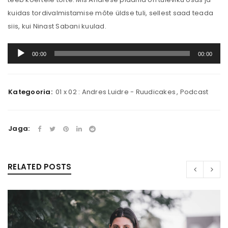
kuidas tordivalmistamise mõte üldse tuli, sellest saad teada
siis, kui Ninast Sabani kuulad.
Audioesitaja
00:00
00:00
Kategooria:
01 x 02 : Andres Luidre - Ruudicakes
,
Podcast
Jaga:
RELATED POSTS