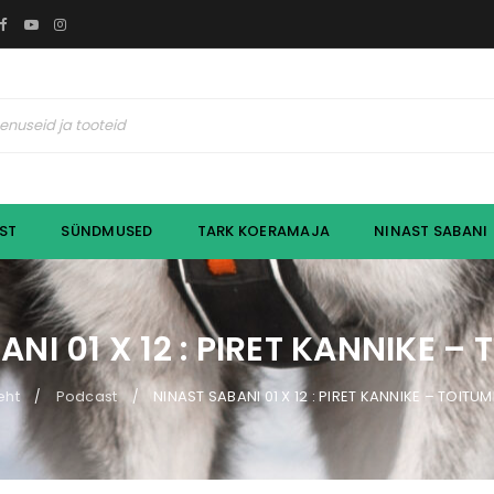
ST
SÜNDMUSED
TARK KOERAMAJA
NINAST SABANI
NI 01 X 12 : PIRET KANNIKE –
eht
Podcast
NINAST SABANI 01 X 12 : PIRET KANNIKE – TOITUM
/
/