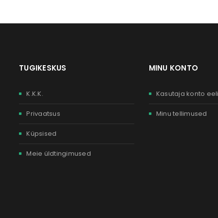
TUGIKESKUS
MINU KONTO
K.K.K.
Kasutaja konto eel
Privaatsus
Minu tellimused
Küpsised
Meie üldtingimused