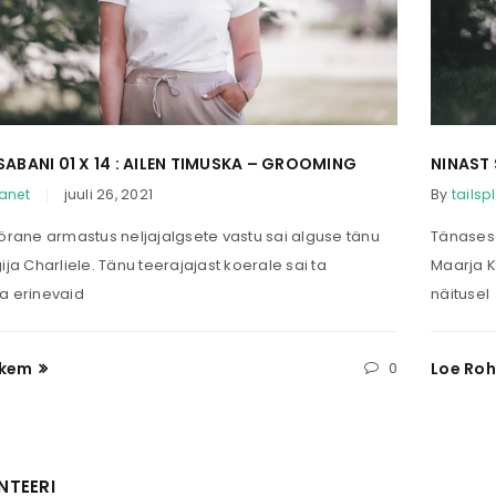
and for other purposes descri
REGISTREERU
SABANI 01 X 14 : AILEN TIMUSKA – GROOMING
NINAST 
lanet
juuli 26, 2021
By
tailsp
öörane armastus neljajalgsete vastu sai alguse tänu
Tänases 
ija Charliele. Tänu teerajajast koerale sai ta
Maarja K
a erinevaid
näitusel
hkem
0
Loe Ro
TEERI