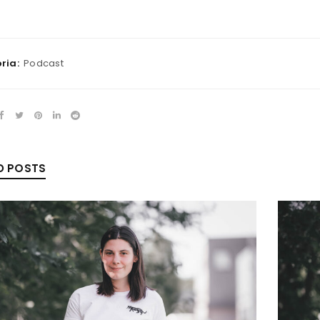
ria:
Podcast
REGISTREERU
D POSTS
*
E-posti aadress
*
Sinu e-posti aadressile saadet
määramiseks.
Your personal data will be us
Jäta mind meelde
throughout this website, to m