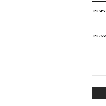
Sinu nim
Sinu ko