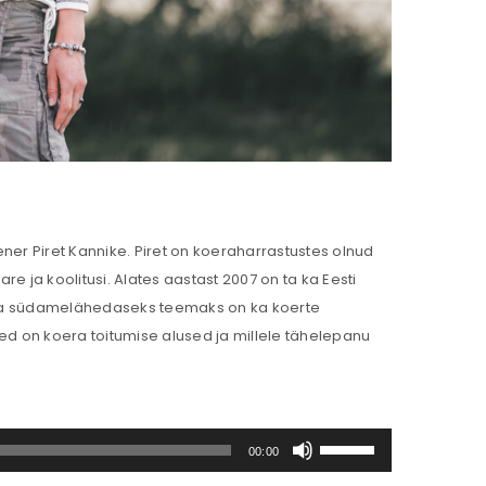
ner Piret Kannike. Piret on koeraharrastustes olnud
e ja koolitusi. Alates aastast 2007 on ta ka Eesti
Tema südamelähedaseks teemaks on ka koerte
ised on koera toitumise alused ja millele tähelepanu
Helitugevuse
00:00
suurendamiseks