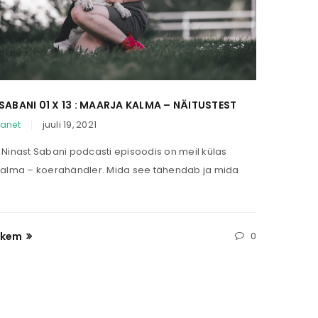
bed in our
privaatsuspoliitika
.
SABANI 01 X 13 : MAARJA KALMA – NÄITUSTEST
NINAST 
PÄÄSTE
lanet
juuli 19, 2021
By
tailsp
Ninast Sabani podcasti episoodis on meil külas
Ninast S
alma – koerahändler. Mida see tähendab ja mida
koeratre
doberma
hkem
0
Loe Ro