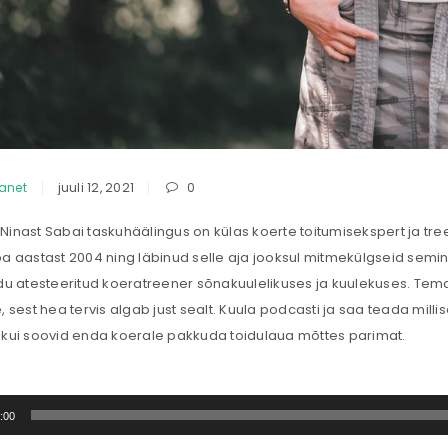
lanet
juuli 12, 2021
0
inast Sabai taskuhäälingus on külas koerte toitumisekspert ja tree
a aastast 2004 ning läbinud selle aja jooksul mitmekülgseid seminar
idu atesteeritud koeratreener sõnakuulelikuses ja kuulekuses. 
, sest hea tervis algab just sealt. Kuula podcasti ja saa teada mill
 kui soovid enda koerale pakkuda toidulaua mõttes parimat.
taja
:00