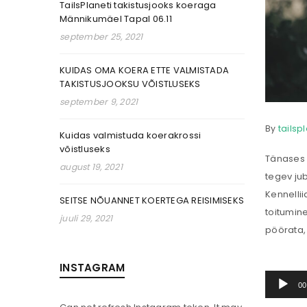
TailsPlaneti takistusjooks koeraga
Männikumäel Tapal 06.11
september 25, 2021
KUIDAS OMA KOERA ETTE VALMISTADA
TAKISTUSJOOKSU VÕISTLUSEKS
september 9, 2021
By
tailsp
Kuidas valmistuda koerakrossi
võistluseks
Tänases N
august 19, 2021
tegev jub
Kennelli
SEITSE NÕUANNET KOERTEGA REISIMISEKS
toitumine
juuli 29, 2021
pöörata,
INSTAGRAM
Audioesi
00