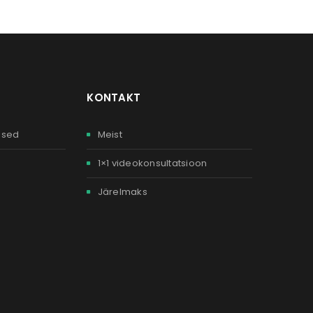
KONTAKT
ised
Meist
1×1 videokonsultatsioon
Järelmaks