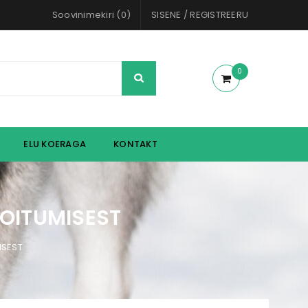
Soovinimekiri (0)
SISENE
/
REGISTREERU
0
ELU KOERAGA
KONTAKT
 TOITUMISEST
ISEST