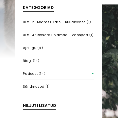
KATEGOORIAD
01 x 02 : Andres Luidre – Ruudicakes
(1)
01 x 04 : Richard Põldmaa – Veosport
(1)
Ajalugu
(4)
Blogi
(14)
Podcast
(14)
Sündmused
(1)
HILJUTI LISATUD