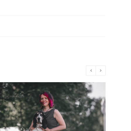
või
vähendamiseks
kasuta
nooleklahve
üles/alla.
akse link uue parooli
ed to support your experience
anage access to your account,