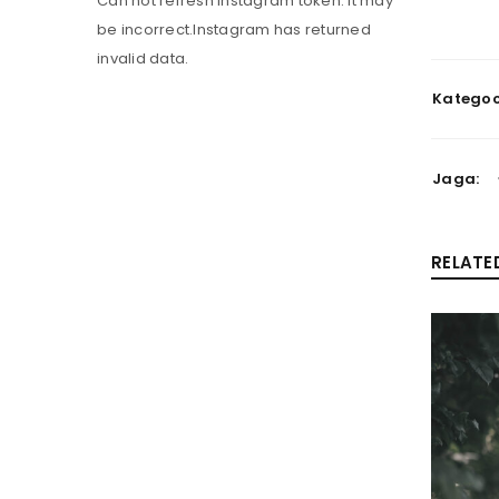
Can not refresh Instagram token. It may
be incorrect.Instagram has returned
invalid data.
Kategoo
Jaga:
LOGI SISSE
RELATE
Kasutajanimi või e-posti aadress
Parool
*
LOGI SISSE