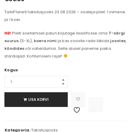
TailsPlaneti takistusjooks 23.08.2026 – osaleja pilet: 1 inimene
ja 1 koer.
NB!
Pileti soetamisel palun kirjutage lisainfosse oma
T-särgi
suurus
(S-XL),
koera nimi
ja kas soovite rada läbida
joostes
,
kõndides
või vaheldumisi. Selle alusel paneme paika
stardiajad. Kohtumiseni rajal!
Kogus
LISA KORVI

			<i class="fa fa-retweet"></i><span class="ts-tooltip button-tooltip">Сравнить</span>		
Kategooria:
Takistusjooks