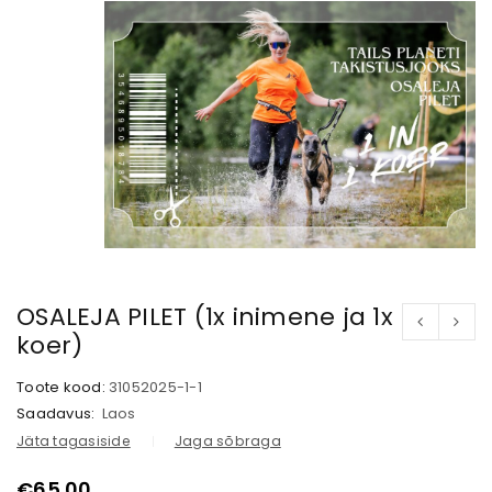
OSALEJA PILET (1x inimene ja 1x
koer)
Toote kood:
31052025-1-1
Saadavus:
Laos
Jäta tagasiside
Jaga sõbraga
€
65.00