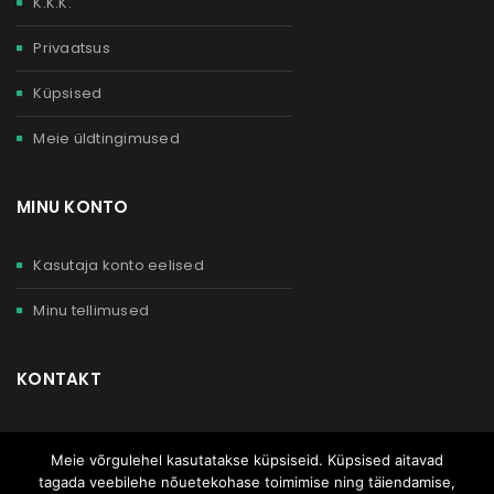
K.K.K.
Privaatsus
Küpsised
Meie üldtingimused
MINU KONTO
Kasutaja konto eelised
Minu tellimused
KONTAKT
Meist
Meie võrgulehel kasutatakse küpsiseid. Küpsised aitavad
1×1 videokonsultatsioon
tagada veebilehe nõuetekohase toimimise ning täiendamise,