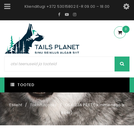
Klienditugi +372 53015802 E-R 09.00 – 18.00
0
TOOTED
Esileht
Takistusjooks
OSALEJA PILET (1x inimene ja 1x
/
/
koer)