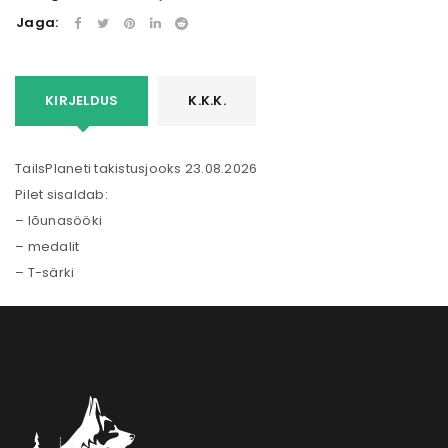
Jaga:
KIRJELDUS
K.K.K.
TailsPlaneti takistusjooks 23.08.2026
Pilet sisaldab:
– lõunasööki
– medalit
– T-särki