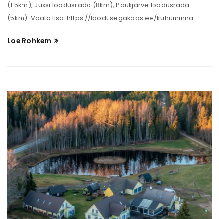
(1.5km), Jussi loodusrada (8km), Paukjärve loodusrada
(5km). Vaata lisa: https://loodusegakoos.ee/kuhuminna
Loe Rohkem