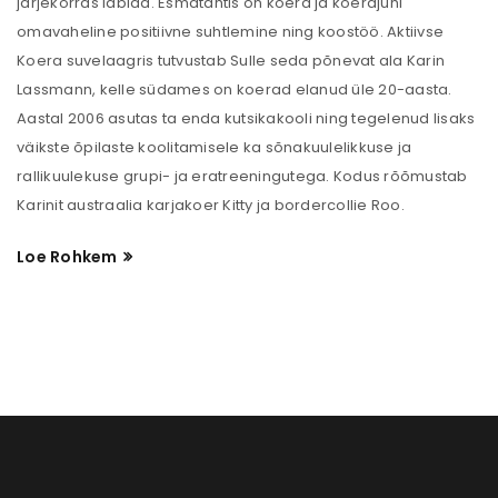
järjekorras läbida. Esmatähtis on koera ja koerajuhi
omavaheline positiivne suhtlemine ning koostöö. Aktiivse
Koera suvelaagris tutvustab Sulle seda põnevat ala Karin
Lassmann, kelle südames on koerad elanud üle 20-aasta.
Aastal 2006 asutas ta enda kutsikakooli ning tegelenud lisaks
väikste õpilaste koolitamisele ka sõnakuulelikkuse ja
rallikuulekuse grupi- ja eratreeningutega. Kodus rõõmustab
Karinit austraalia karjakoer Kitty ja bordercollie Roo.
Loe Rohkem