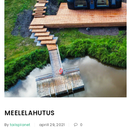
MEELELAHUTUS
By
tailsplanet
aprill 29, 2021
0