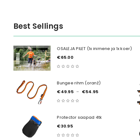
Best Sellings
ranž
OSALEJA PILET (1x inimene ja 1x koer)
€
65.00
Bungee rihm (oranž)
€
49.95
–
€
54.95
Protector saapad 4tk
€
30.95
e