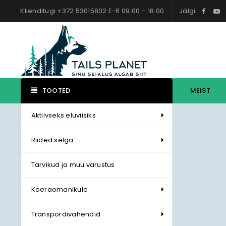
Klienditugi +372 53015802 E-R 09.00 – 18.00
Jälgi:
TOOTED
MEIST
Aktiivseks eluviisiks
Riided selga
Tarvikud ja muu varustus
Koeraomanikule
Transpordivahendid