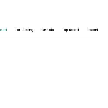
ured
Best Selling
On Sale
Top Rated
Recent