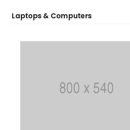
Laptops & Computers
LOGI SISSE
KAOTASID PAROOLI?