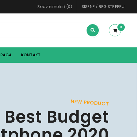
Soovinimekiri (0)
SISENE
/
REGISTREERU
0
ERAGA
KONTAKT
N
E
W
P
R
O
D
U
C
T
B
e
s
t
B
u
d
g
e
t
r
t
p
h
o
n
e
2
0
2
0