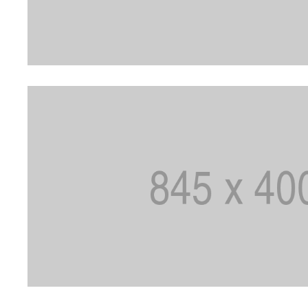
LOGI SISSE
Kasutajanimi või e-posti aadress
Parool
*