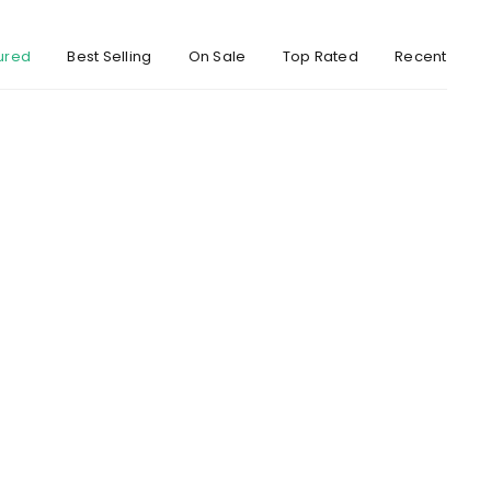
ed to support your experience
ured
Best Selling
On Sale
Top Rated
Recent
anage access to your account,
bed in our
privaatsuspoliitika
.