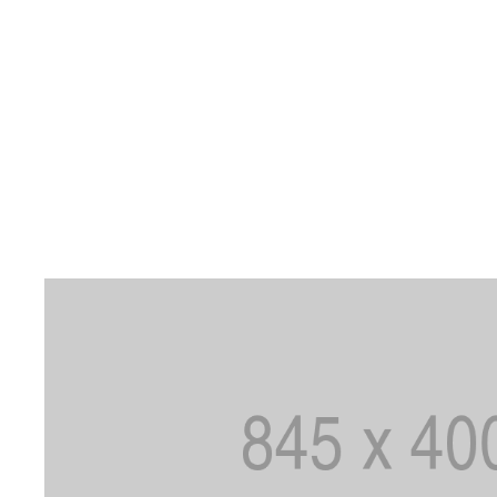
€
355.00
Line rakmed 5.0, lilla
€
54.95