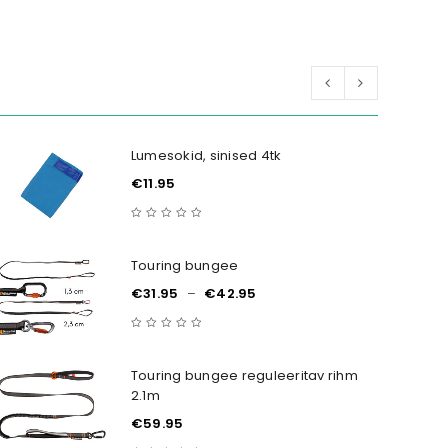
Lumesokid, sinised 4tk
€
11.95
Touring bungee
€
31.95
–
€
42.95
Touring bungee reguleeritav rihm
2.1m
€
59.95