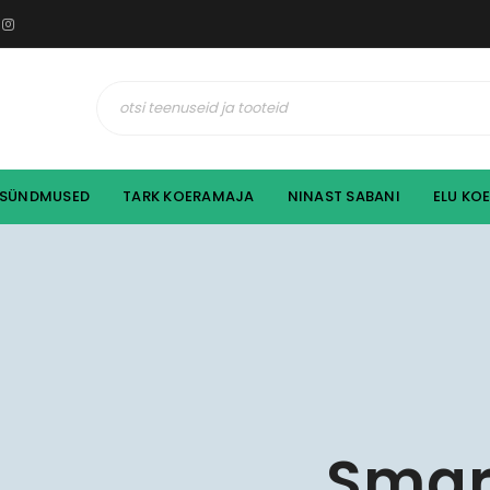
SÜNDMUSED
TARK KOERAMAJA
NINAST SABANI
ELU KO
S
m
a