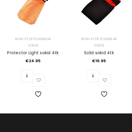
NON-STOP DOGWEAR
NON-STOP DOGWEAR
SOKID
SOKID
Protector Light sokid 4tk
Solid sokid 4tk
€
24.95
€
16.95
Soovinimekiri
Soovinimekiri