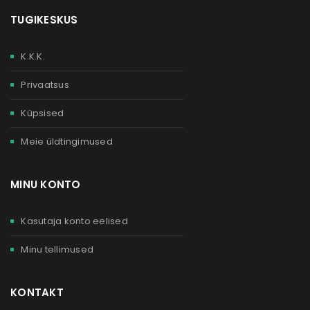
TUGIKESKUS
K.K.K.
Privaatsus
Küpsised
Meie üldtingimused
MINU KONTO
Kasutaja konto eelised
Minu tellimused
KONTAKT