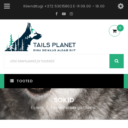
Klienditugi +372 53015802 E-R 09.00 – 18.00
0
TOOTED
SOKID
Esileht
Tooted siltidega “Sokid”
/