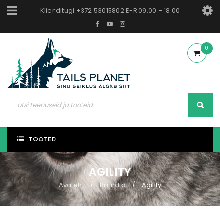
Klienditugi +372 53015802 E-R 09.00 – 18.00
0
TOOTED
AGILITY
Avaleht
Brändid
Agility
/
/