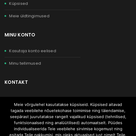
Küpsised
Meie üldtingimused
MINU KONTO
Kasutaja konto eelised
Minu tellimused
KONTAKT
Meist
Meie võrgulehel kasutatakse küpsiseid. Küpsised aitavad
1×1 videokonsultatsioon
tagada veebilehe nõuetekohase toimimise ning täiendamise,
seepärast juurutatakse rangelt vajalikud küpsised (tehnilised,
funktsionaalsed ning analüütilised) automaatselt. Püüdes
Järelmaks
individualiseerida Teie veebilehe sirvimise kogemust ning
esitada Teile pakkumisi, mis oleks aktuaalsed just nimelt Teile,